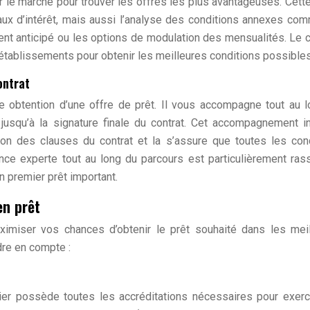
der le marché pour trouver les offres les plus avantageuses. Cett
ux d’intérêt, mais aussi l’analyse des conditions annexes co
nt anticipé ou les options de modulation des mensualités. Le c
établissements pour obtenir les meilleures conditions possibles
ontrat
le obtention d’une offre de prêt. Il vous accompagne tout au 
jusqu’à la signature finale du contrat. Cet accompagnement in
tion des clauses du contrat et la s’assure que toutes les con
ce experte tout au long du parcours est particulièrement ras
un premier prêt important.
en prêt
ximiser vos chances d’obtenir le prêt souhaité dans les mei
dre en compte :
tier possède toutes les accréditations nécessaires pour exer