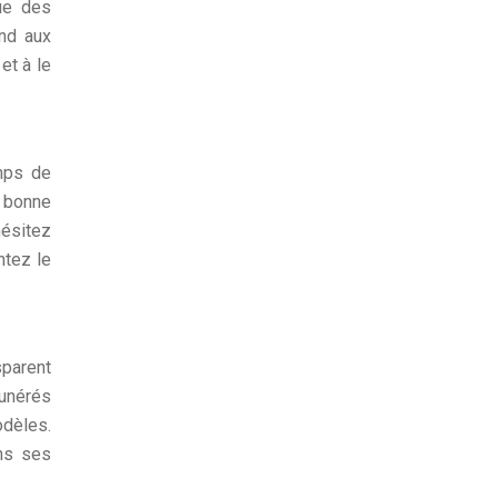
que des
ond aux
et à le
emps de
e bonne
hésitez
ntez le
sparent
munérés
odèles.
ns ses