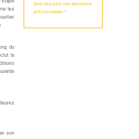
e étape
Quel taux pour une assurance
mme les
prêt immobilier ?
ourtier
.
long du
clut la
ditions
surante
lleures
cer son