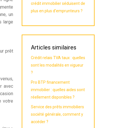
crédit immobilier séduisent de
ugmente
plus en plus d’emprunteurs ?
ne, un
s large
Articles similaires
ur prêt
Crédit relais TVA taux : quelles
sont les modalités en vigueur
?
evenus,
Pro BTP financement
er avec
immobilier : quelles aides sont
ccasion
réellement disponibles ?
e votre
Service des prêts immobiliers
société générale, comment y
accéder ?