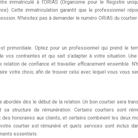
t être immatriculé à l’ORIAS (Organisme pour le Registre uni
ce). Cette immatriculation garantit que le professionnel rép
fession. N’hésitez pas à demander le numéro ORIAS du courtier 
r est primordiale. Optez pour un professionnel qui prend le t
e vos contraintes et qui sait s’adapter à votre situation. Un
 relation de confiance et travailler efficacement ensemble. N’
aire votre choix, afin de trouver celui avec lequel vous vous se
e abordée dès le début de la relation. Un bon courtier sera tran
t sa structure de rémunération. Certains courtiers sont ré
t des honoraires aux clients, et certains combinent les deux m
tre courtier est rémunéré et quels services sont inclus da
ments essentiels :