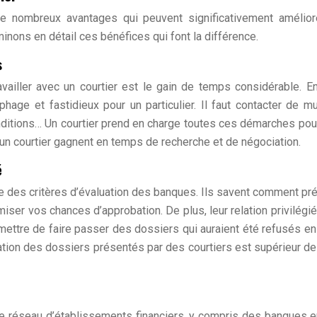
de nombreux avantages qui peuvent significativement amélio
inons en détail ces bénéfices qui font la différence.
s
ailler avec un courtier est le gain de temps considérable. En
phage et fastidieux pour un particulier. Il faut contacter de mu
nditions… Un courtier prend en charge toutes ces démarches pou
 un courtier gagnent en temps de recherche et de négociation.
é
e des critères d’évaluation des banques. Ils savent comment pr
iser vos chances d’approbation. De plus, leur relation privilégi
mettre de faire passer des dossiers qui auraient été refusés en 
ation des dossiers présentés par des courtiers est supérieur d
te réseau d’établissements financiers, y compris des banques e