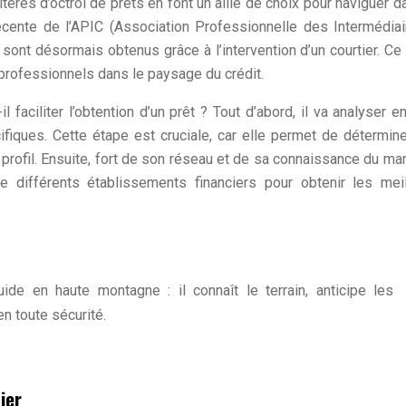
ères d’octroi de prêts en font un allié de choix pour naviguer d
cente de l’APIC (Association Professionnelle des Intermédia
sont désormais obtenus grâce à l’intervention d’un courtier. Ce 
professionnels dans le paysage du crédit.
faciliter l’obtention d’un prêt ? Tout d’abord, il va analyser en
ifiques. Cette étape est cruciale, car elle permet de détermin
 profil. Ensuite, fort de son réseau et de sa connaissance du mar
 différents établissements financiers pour obtenir les mei
de en haute montagne : il connaît le terrain, anticipe les
n toute sécurité.
ier